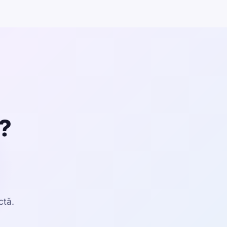
r?
ctă.