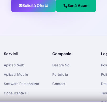
Solicită Ofertă
Sună Acum
Servicii
Companie
Le
Aplicații Web
Despre Noi
Pol
Aplicații Mobile
Portofoliu
Pol
Software Personalizat
Contact
Dre
Consultanță IT
Ter
Set