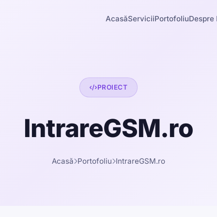
Acasă
Servicii
Portofoliu
Despre 
PROIECT
IntrareGSM.ro
Acasă
Portofoliu
IntrareGSM.ro