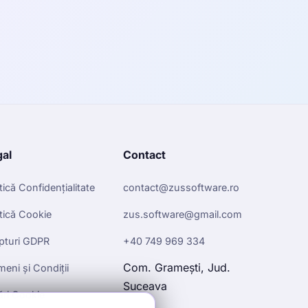
gal
Contact
itică Confidențialitate
contact@zussoftware.ro
itică Cookie
zus.software@gmail.com
pturi GDPR
+40 749 969 334
Com. Gramești, Jud.
meni și Condiții
Suceava
ări Cookie